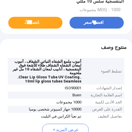
البنفسجية سلس 10 مللي
MOQ：1000 مجموعات
افضل سعر
ﺎﺘﺼﻟ ﺍﻶﻧ
منتوج وصف
أنبوب ملمع الشفاه النباتي الشفاف ، أنبوب
لمعان الشفاه الشفاف طلاء للأشعة فوق
البنفسجية ، أنابيب لمعان الشفاه 10 مل غير
تسليط الضوء
ملحومة
,
,
Clear Lip Gloss Tube UV Coating
10ml lip gloss tubes Seamless
إصدار الشهادات
ISO90001
اسم العلامة التجارية
Buen
الحد الأدنى لكمية
1000 مجموعات
القدرة على العرض
10000 جهاز كمبيوتر شخصى يوميا
تفاصيل التغليف
ثم تعبأ الكراتين في البليت
عرض المزيد