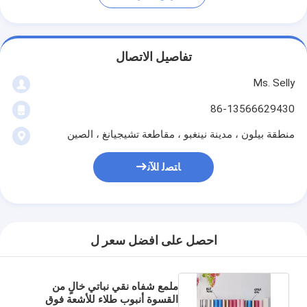
تفاصيل الاتصال
Ms. Selly
86-13566629430
منطقة بيلون ، مدينة نينغبو ، مقاطعة تشيجيانغ ، الصين
ﺎﺘﺼﻟ ﺍﻶﻧ
احصل على افضل سعر ل
ملمع شفاه نقي نباتي خالٍ من
القسوة أنبوب طلاء للأشعة فوق