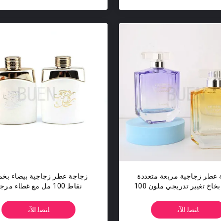
عطر زجاجية مربعة متعددة
زجاجة عطر زجاجية بيضاء بخ
الألوان بخاخ تغيير تدريجي ملون 100
نقاط 100 مل مع غطاء مرج
مل
للأشعة فوق البنفسجية
ﺎﺘﺼﻟ ﺍﻶﻧ
ﺎﺘﺼﻟ ﺍﻶﻧ