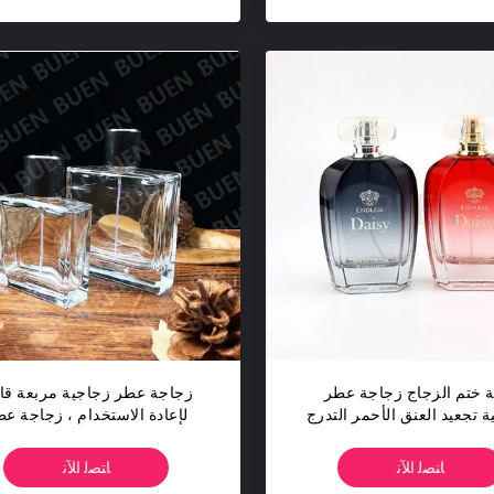
ة ختم الزجاج زجاجة عطر
زجاجة عطر زجاجية مربعة قاب
تجعيد العنق الأحمر التدرج
لإعادة الاستخدام ، زجاجة ع
بخاخ اللون
شفافة فاخرة
ﺎﺘﺼﻟ ﺍﻶﻧ
ﺎﺘﺼﻟ ﺍﻶﻧ