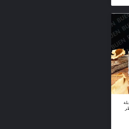
لة
طر