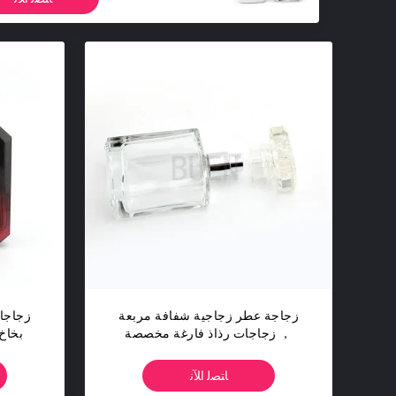
زجاجة عطر زجاجية شفافة مربعة
， زجاجات رذاذ فارغة مخصصة
بخاخ
سعة 100 مل
ﺎﺘﺼﻟ ﺍﻶﻧ