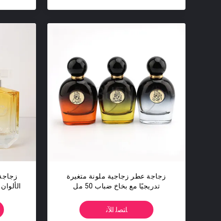
زجاجة عطر زجاجية ملونة متغيرة
زجاجة 
تدريجيًا مع بخاخ ضباب 50 مل
ﺎﺘﺼﻟ ﺍﻶﻧ