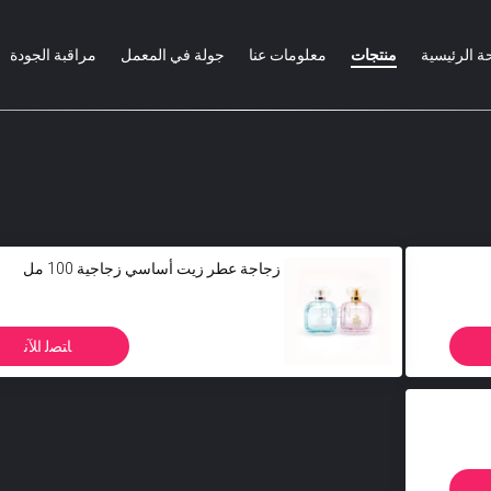
ة الرئيسية
منتجات
معلومات عنا
جولة في المعمل
مراقبة الجودة
زجاجة عطر زيت أساسي زجاجية 100 مل
ﺎﺘﺼﻟ ﺍﻶﻧ