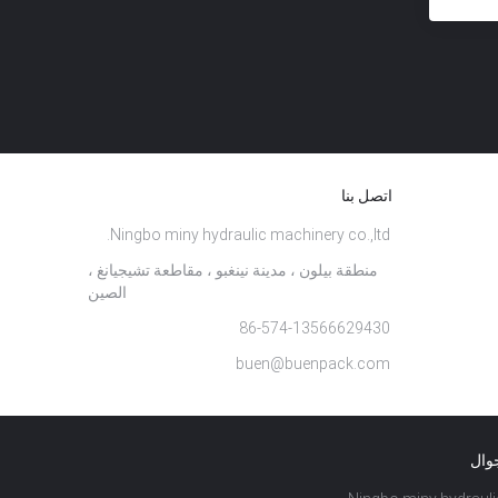
اتصل بنا
Ningbo miny hydraulic machinery co.,ltd.
منطقة بيلون ، مدينة نينغبو ، مقاطعة تشيجيانغ ،
الصين
86-574-13566629430
buen@buenpack.com
جوال