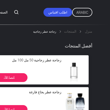
اطلب اقتباس
الصفح
ARABIC
منزل
المنتجات
زجاجة عطر زجاجية
أفضل المنتجات
زجاجة عطر زجاجية 50 مل 100 مل
ﺎﺘﺼﻟ ﺍﻶﻧ
زجاجة عطر بخاخ فارغة
ﺎﺘﺼﻟ ﺍﻶﻧ