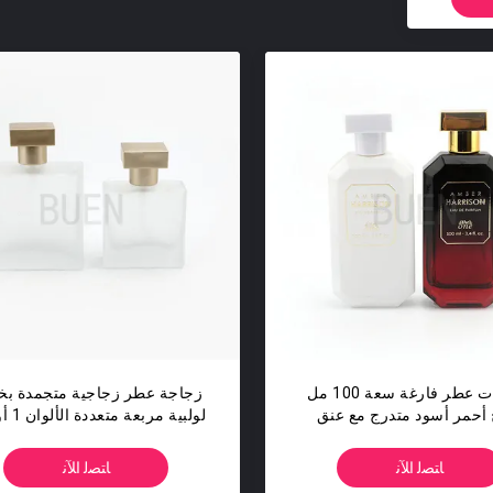
زجاجات عطر فارغة سعة 100 مل
زجاجة عطر زجاجية متجمدة بخ
 أحمر أسود متدرج مع عنق
لولبية مربعة متعددة الألوان 1 أونصة
مجعد
ﺎﺘﺼﻟ ﺍﻶﻧ
ﺎﺘﺼﻟ ﺍﻶﻧ