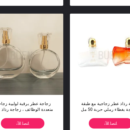
 رذاذ عطر زجاجية مع طبقة
زجاجة عطر برقبة لولبية زجاج
بغطاء رملي حربة 50 مل
متعددة الوظائف ، زجاجة رذاذ 
50 مل
ﺎﺘﺼﻟ ﺍﻶﻧ
ﺎﺘﺼﻟ ﺍﻶﻧ