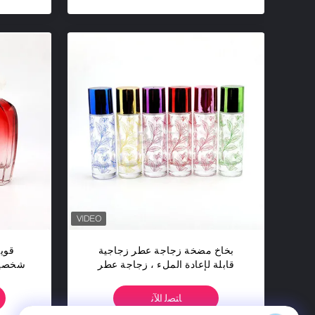
بخاخ مضخة زجاجة عطر زجاجية
قوي
قابلة لإعادة الملء ، زجاجة عطر
شخصية 
اسطوانة 1 أوقية
ﺎﺘﺼﻟ ﺍﻶﻧ