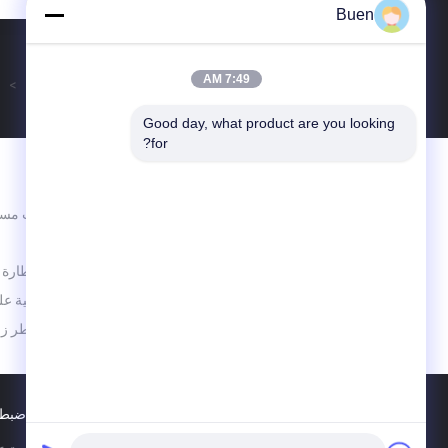
Buen
7:49 AM
>
Good day, what product are you looking 
for?
الاقسام
برطمانات مست
كن جيدا وكن أفضل
الزجاجية
زجاجة قطارة 
لفة زجاجية ع
زجاجة عطر زج
ضبط 