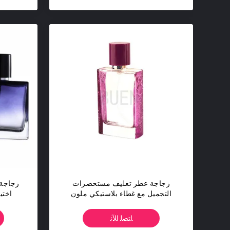
زجاجة عطر تغليف مستحضرات
زجاجة 
التجميل مع غطاء بلاستيكي ملون
حربة Climp13mm
لو
ﺎﺘﺼﻟ ﺍﻶﻧ