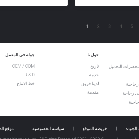
1
2
3
4
5
حول نا
جولة في المعمل
تاريخ
OEM / ODM
حضرات التجميل
خدمة
R & D
لدينا فريق
خط الانتاج
زجاجية
مقدمة
لى زجاجة
اجية
الجودة
|
خريطة الموقع
|
سياسة الخصوصية
|
موقع ال