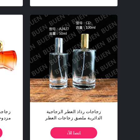
زجاجات رذاذ العطر الزجاجية
زجاجة
الدائرية ملصق زجاجات العطر
مزدوجة 
الفارغة 50 مل
ﺎﺘﺼﻟ ﺍﻶﻧ