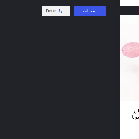
Free call
ور
ويا