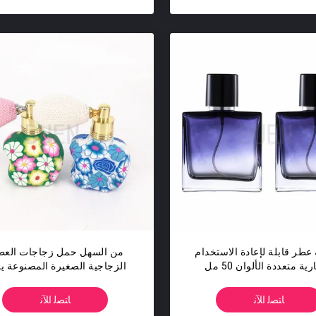
عطر قابلة لإعادة الاستخدام
من السهل حمل زجاجات العط
اختيارية متعددة الألوان 50 مل
الزجاجية الصغيرة المصنوعة يد
كسري Climp 15 ملم
من السيراميك الناعم
ﺎﺘﺼﻟ ﺍﻶﻧ
ﺎﺘﺼﻟ ﺍﻶﻧ