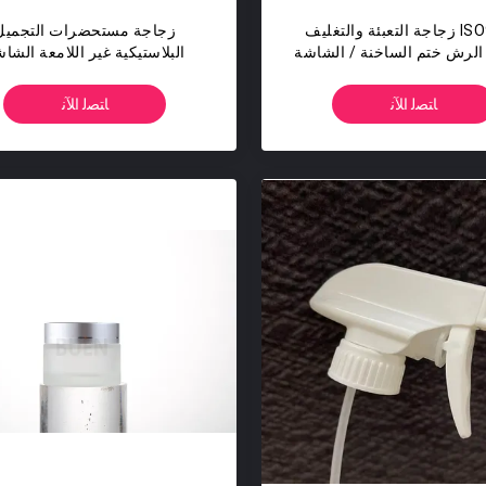
ISO9001 زجاجة التعبئة والتغليف
زجاجة مستحضرات التجميل
لرش ختم الساخنة / الشاشة
البلاستيكية غير اللامعة الشا
ريرية / طلاء للأشعة فوق
الحريرية ماتي / لامع / متجم
البنفسجية
السطح
ﺎﺘﺼﻟ ﺍﻶﻧ
ﺎﺘﺼﻟ ﺍﻶﻧ