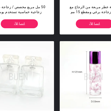
 عطر مربعة من الزجاج مع
50 مل مربع مخصص / زجاجة 
جاجة برغي ومقطع 15 مم
زجاجية خماسية تستخدم يوميً
ﺎﺘﺼﻟ ﺍﻶﻧ
ﺎﺘﺼﻟ ﺍﻶﻧ