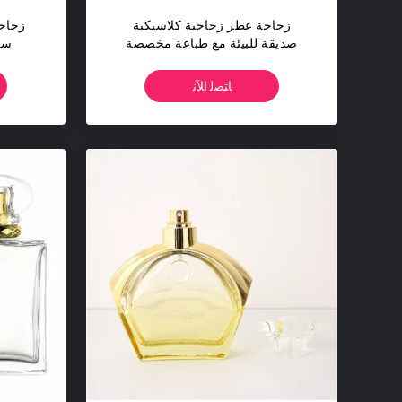
زجاجة عطر زجاجية كلاسيكية
زجاج
صديقة للبيئة مع طباعة مخصصة
سط
ﺎﺘﺼﻟ ﺍﻶﻧ