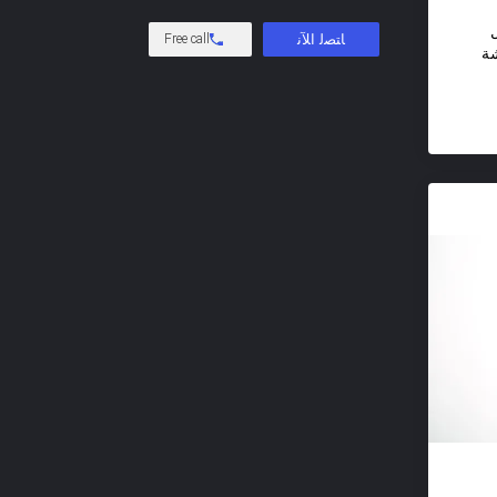
Free call
شة
د