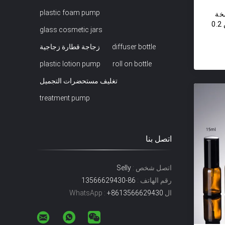
plastic foam pump
24/410 مضخة
بخاخ الرذاذ الناعم مع حجم رش 0.2
glass cosmetic jars
diffuser bottle
زجاجة قطارة زجاجية
plastic lotion pump
roll on bottle
تغليف مستحضرات التجميل
treatment pump
اتصل بنا
اتصل شخص :
Selly
رقم الهاتف :
86-13566629430
ال WhatsApp :
+8613566629430