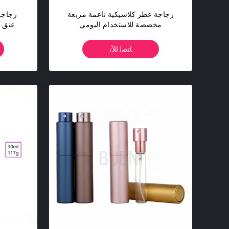
زجاجة عطر كلاسيكية ناعمة مربعة
زجاجة
مخصصة للاستخدام اليومي
عنق ز
ﺎﺘﺼﻟ ﺍﻶﻧ