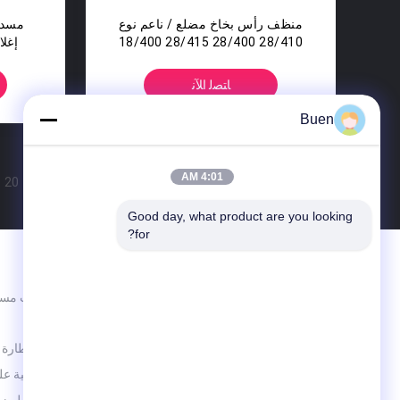
منظف ​​رأس بخاخ مضلع / ناعم نوع
28/410 28/400 28/415 18/400
إغلاق م
18/400
ﺎﺘﺼﻟ ﺍﻶﻧ
Buen
4:01 AM
20
21
>
Good day, what product are you looking 
for?
الاقسام
برطمانات مست
كن جيدا وكن أفضل
الزجاجية
زجاجة قطارة 
لفة زجاجية ع