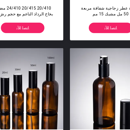
 عطر زجاجية شفافة مربعة
20/410 20/415 
50 مل مشبك 15 مم
مل / الوقت
ﺎﺘﺼﻟ ﺍﻶﻧ
ﺎﺘﺼﻟ ﺍﻶﻧ