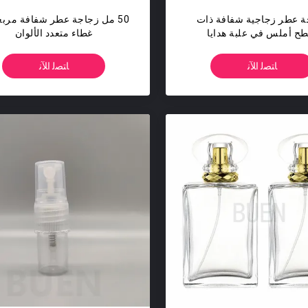
ة عطر زجاجية شفافة ذات
50 مل زجاجة عطر شفافة مربع
ح أملس في علبة هدايا
غطاء متعدد الألوان
ﺎﺘﺼﻟ ﺍﻶﻧ
ﺎﺘﺼﻟ ﺍﻶﻧ