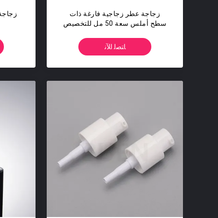
زجاجة عطر زجاجية فارغة ذات
زجاجة
سطح أملس سعة 50 مل للتخصيص
ﺎﺘﺼﻟ ﺍﻶﻧ