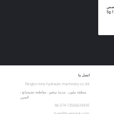
خصص
تغليف مستحضرات التجميل 5g 10g
15
اتصل بنا
Ningbo miny hydraulic machinery co.,ltd.
منطقة بيلون ، مدينة نينغبو ، مقاطعة تشيجيانغ ،
الصين
86-574-13566629430
buen@buenpack.com