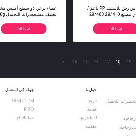
مسدس رش بلاستيك PP ناعم /
غطاء برغي ذو سطح أملس م
ضلع 28/410 28/400
g 30g 50g 80g 100g 200g
ﺎﺘﺼﻟ ﺍﻶﻧ
ﺎﺘﺼﻟ ﺍﻶﻧ
<
14
15
16
17
18
19
حول نا
جولة في المعمل
تاريخ
OEM / ODM
حضرات التجميل
خدمة
R & D
لدينا فريق
خط الانتاج
زجاجية
مقدمة
لى زجاجة