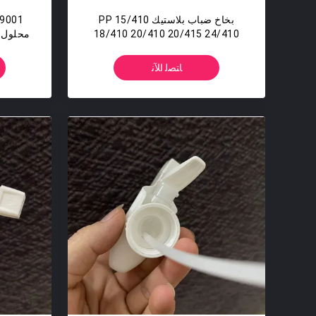
بخاخ ضباب بلاستيك PP 15/410
18/410 20/410 20/415 24/410
محلول ا
لزجاجة 50 مل
الح
ﺎﺘﺼﻟ ﺍﻶﻧ