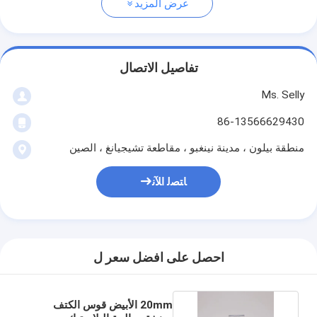
عرض المزيد
تفاصيل الاتصال
Ms. Selly
86-13566629430
منطقة بيلون ، مدينة نينغبو ، مقاطعة تشيجيانغ ، الصين
ﺎﺘﺼﻟ ﺍﻶﻧ
احصل على افضل سعر ل
20mm الأبيض قوس الكتف