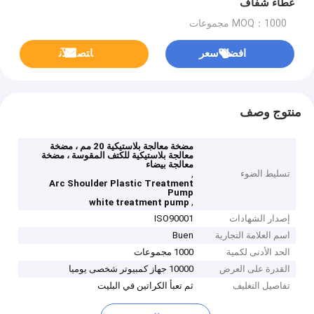
غطاء شفاف
MOQ：1000 مجموعات
افضل سعر
ﺎﺘﺼﻟ ﺍﻶﻧ
منتوج وصف
مضخة معالجة بلاستيكية 20 مم ، مضخة
معالجة بلاستيكية للكتف المقوسة ، مضخة
معالجة بيضاء
تسليط الضوء
,
Arc Shoulder Plastic Treatment
Pump
,
white treatment pump
إصدار الشهادات
ISO90001
اسم العلامة التجارية
Buen
الحد الأدنى لكمية
1000 مجموعات
القدرة على العرض
10000 جهاز كمبيوتر شخصى يوميا
تفاصيل التغليف
ثم تعبأ الكراتين في البليت