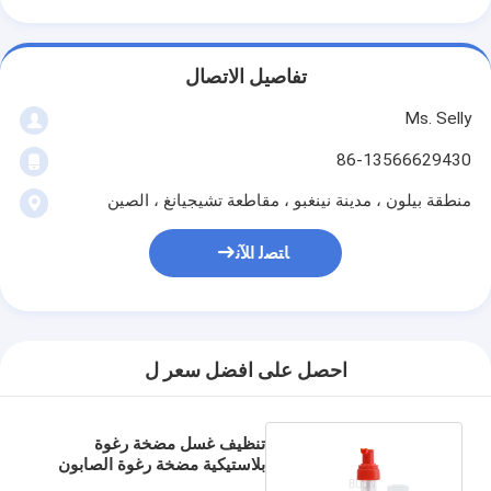
تفاصيل الاتصال
Ms. Selly
86-13566629430
منطقة بيلون ، مدينة نينغبو ، مقاطعة تشيجيانغ ، الصين
ﺎﺘﺼﻟ ﺍﻶﻧ
احصل على افضل سعر ل
تنظيف غسل مضخة رغوة
بلاستيكية مضخة رغوة الصابون
اليد مضخة 410