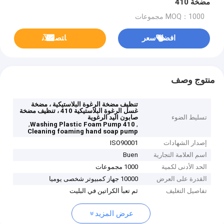
مضخة 410
MOQ：1000 مجموعات
افضل سعر
ﺎﺘﺼﻟ ﺍﻶﻧ
منتوج وصف
تنظيف مضخة الرغوة البلاستيكية ، مضخة
غسل الرغوة البلاستيكية 410 ، تنظيف مضخة
تسليط الضوء
صابون اليد الرغوية
,
,
Washing Plastic Foam Pump 410
Cleaning foaming hand soap pump
إصدار الشهادات
ISO90001
اسم العلامة التجارية
Buen
الحد الأدنى لكمية
1000 مجموعات
القدرة على العرض
10000 جهاز كمبيوتر شخصى يوميا
تفاصيل التغليف
ثم تعبأ الكراتين في البليت
عرض المزيد