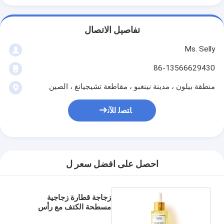
تفاصيل الاتصال
Ms. Selly
86-13566629430
منطقة بيلون ، مدينة نينغبو ، مقاطعة تشيجيانغ ، الصين
ﺎﺘﺼﻟ ﺍﻶﻧ
احصل على افضل سعر ل
زجاجة قطارة زجاجية
مسطحة الكتف مع رأس
مطاطي ناعم