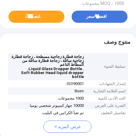
MOQ：1000 مجموعات
افضل سعر
ﺎﺘﺼﻟ ﺍﻶﻧ
منتوج وصف
زجاجة قطارة زجاجية مسطحة ، زجاجة قطارة
زجاجية سائلة ، زجاجة قطارة سائلة من
المطاط الناعم
تسليط الضوء
,
,
Liquid Glass Dropper Bottle
Soft Rubber Head liquid dropper
bottle
إصدار الشهادات
ISO90001
اسم العلامة التجارية
Buen
الحد الأدنى لكمية
1000 مجموعات
القدرة على العرض
10000 جهاز كمبيوتر شخصى يوميا
تفاصيل التغليف
ثم تعبأ الكراتين في البليت
عرض المزيد