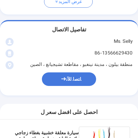
عرض المزيد
تفاصيل الاتصال
Ms. Selly
86-13566629430
منطقة بيلون ، مدينة نينغبو ، مقاطعة تشيجيانغ ، الصين
ﺎﺘﺼﻟ ﺍﻶﻧ
احصل على افضل سعر ل
سيارة معلقة خشبية بغطاء زجاجي