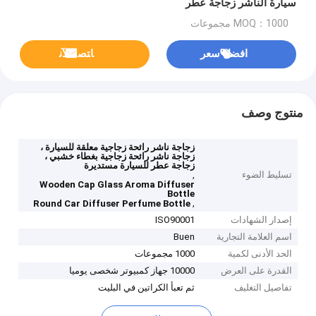
سيارة الناشر زجاجة عطر
MOQ：1000 مجموعات
افضل سعر
ﺎﺘﺼﻟ ﺍﻶﻧ
منتوج وصف
زجاجة ناشر رائحة زجاجية معلقة للسيارة ،
زجاجة ناشر رائحة زجاجية بغطاء خشبي ،
زجاجة عطر للسيارة مستديرة
تسليط الضوء
,
Wooden Cap Glass Aroma Diffuser
Bottle
,
Round Car Diffuser Perfume Bottle
إصدار الشهادات
ISO90001
اسم العلامة التجارية
Buen
الحد الأدنى لكمية
1000 مجموعات
القدرة على العرض
10000 جهاز كمبيوتر شخصى يوميا
تفاصيل التغليف
ثم تعبأ الكراتين في البليت