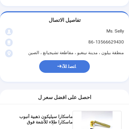
تفاصيل الاتصال
Ms. Selly
86-13566629430
منطقة بيلون ، مدينة نينغبو ، مقاطعة تشيجيانغ ، الصين
ﺎﺘﺼﻟ ﺍﻶﻧ
احصل على افضل سعر ل
ماسكارا سيليكون ذهبية أنبوب
ماسكارا طلاء للأشعة فوق
البنفسجية أنابيب 10 مل