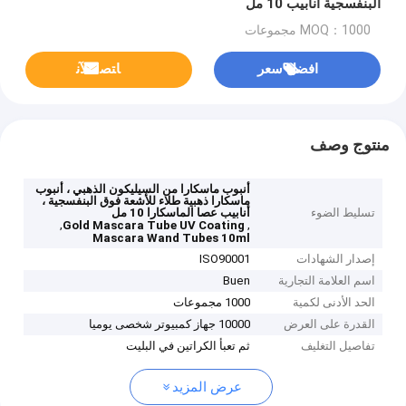
البنفسجية أنابيب 10 مل
MOQ：1000 مجموعات
افضل سعر
ﺎﺘﺼﻟ ﺍﻶﻧ
منتوج وصف
أنبوب ماسكارا من السيليكون الذهبي ، أنبوب
ماسكارا ذهبية طلاء للأشعة فوق البنفسجية ،
تسليط الضوء
أنابيب عصا الماسكارا 10 مل
,
,
Gold Mascara Tube UV Coating
Mascara Wand Tubes 10ml
إصدار الشهادات
ISO90001
اسم العلامة التجارية
Buen
الحد الأدنى لكمية
1000 مجموعات
القدرة على العرض
10000 جهاز كمبيوتر شخصى يوميا
تفاصيل التغليف
ثم تعبأ الكراتين في البليت
عرض المزيد