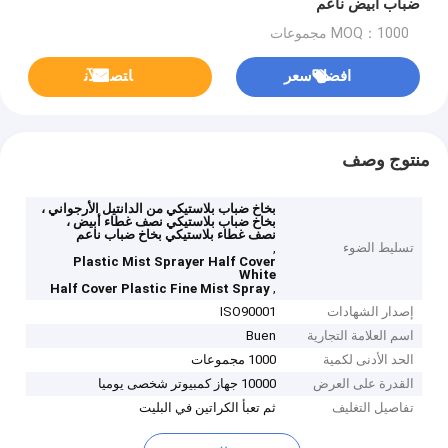
ضباب أبيض ناعم
MOQ：1000 مجموعات
افضل سعر
ﺎﺘﺼﻟ ﺍﻶﻧ
منتوج وصف
بخاخ ضباب بلاستيكي من الدانتيل الأرجواني ،
بخاخ ضباب بلاستيكي نصف غطاء أبيض ،
نصف غطاء بلاستيكي بخاخ ضباب ناعم
تسليط الضوء
,
Plastic Mist Sprayer Half Cover
White
,
Half Cover Plastic Fine Mist Spray
إصدار الشهادات
ISO90001
اسم العلامة التجارية
Buen
الحد الأدنى لكمية
1000 مجموعات
القدرة على العرض
10000 جهاز كمبيوتر شخصى يوميا
تفاصيل التغليف
ثم تعبأ الكراتين في البليت