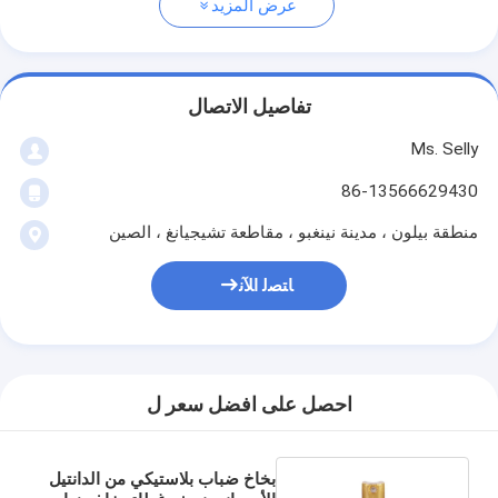
عرض المزيد
تفاصيل الاتصال
Ms. Selly
86-13566629430
منطقة بيلون ، مدينة نينغبو ، مقاطعة تشيجيانغ ، الصين
ﺎﺘﺼﻟ ﺍﻶﻧ
احصل على افضل سعر ل
بخاخ ضباب بلاستيكي من الدانتيل