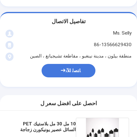
تفاصيل الاتصال
Ms. Selly
86-13566629430
منطقة بيلون ، مدينة نينغبو ، مقاطعة تشيجيانغ ، الصين
ﺎﺘﺼﻟ ﺍﻶﻧ
احصل على افضل سعر ل
10 مل 30 مل بلاستيك PET
السائل عصير يونيكورن زجاجة
قطارة مع غطاء CR