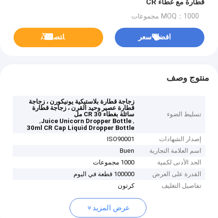
قطارة مع غطاء CR
MOQ：1000 مجموعات
افضل سعر
ﺎﺘﺼﻟ ﺍﻶﻧ
منتوج وصف
زجاجة قطارة بلاستيكية يونيكورن ، زجاجة
قطارة عصير وحيد القرن ، زجاجة قطارة
تسليط الضوء
سائلة بغطاء CR 30 مل
,
,
Juice Unicorn Dropper Bottle
30ml CR Cap Liquid Dropper Bottle
إصدار الشهادات
ISO90001
اسم العلامة التجارية
Buen
الحد الأدنى لكمية
1000 مجموعات
القدرة على العرض
100000 قطعة في اليوم
تفاصيل التغليف
كرتون
عرض المزيد