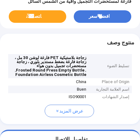
فارغة لمستحضرات التجميل واقية من الشمس السائل
افضل سعر
ﺎﺘﺼﻟ ﺍﻶﻧ
منتوج وصف
زجاجة بلاستيكية PET فارغة لوشن 30 مل ،
زجاجة فارغة بضغط مستدير بلوري ، زجاجة
تسليط الضوء
مستحضرات تجميل بدون هواء
,
,
Frosted Round Press Empty Bottle
Foundation Airless Cosmetic Bottle
China
Place of Origin
اسم العلامة التجارية
Buen
إصدار الشهادات
ISO90001
عرض المزيد
تفاصيل الاتصال