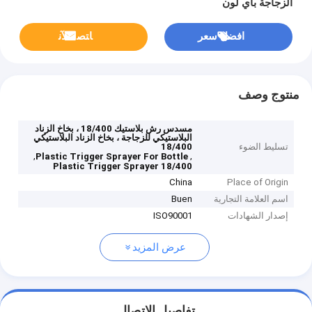
الزجاجة بأي لون
افضل سعر
ﺎﺘﺼﻟ ﺍﻶﻧ
منتوج وصف
مسدس رش بلاستيك 18/400 ، بخاخ الزناد
البلاستيكي للزجاجة ، بخاخ الزناد البلاستيكي
تسليط الضوء
18/400
,
,
Plastic Trigger Sprayer For Bottle
18/400 Plastic Trigger Sprayer
China
Place of Origin
اسم العلامة التجارية
Buen
إصدار الشهادات
ISO90001
عرض المزيد
تفاصيل الاتصال