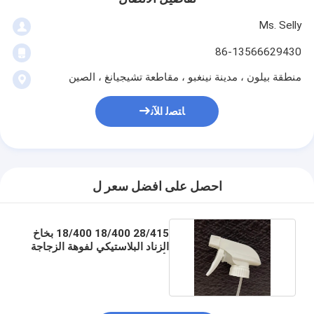
Ms. Selly
86-13566629430
منطقة بيلون ، مدينة نينغبو ، مقاطعة تشيجيانغ ، الصين
ﺎﺘﺼﻟ ﺍﻶﻧ
احصل على افضل سعر ل
28/415 18/400 18/400 بخاخ
الزناد البلاستيكي لفوهة الزجاجة
بأي لون