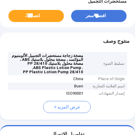
مستحضرات التجميل
افضل سعر
ﺎﺘﺼﻟ ﺍﻶﻧ
منتوج وصف
مضخة زجاجة مستحضرات التجميل الألومنيوم
المؤكسد ، مضخة محلول بلاستيك ABS ،
تسليط الضوء
مضخة محلول بلاستيك PP 28/410
,
,
ABS Plastic Lotion Pump
PP Plastic Lotion Pump 28/410
China
Place of Origin
اسم العلامة التجارية
Buen
إصدار الشهادات
ISO90001
عرض المزيد
تفاصيل الاتصال