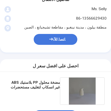
Ms. Selly
86-13566629430
منطقة بيلون ، مدينة نينغبو ، مقاطعة تشيجيانغ ، الصين
ﺎﺘﺼﻟ ﺍﻶﻧ
احصل على افضل سعر ل
مضخة محلول PP بلاستيك ABS
غير انسكاب لتغليف مستحضرات
التجميل