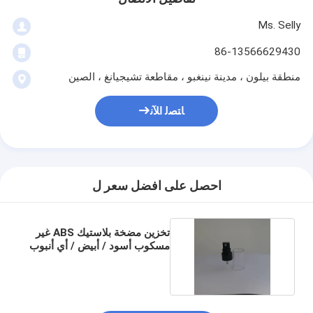
Ms. Selly
86-13566629430
منطقة بيلون ، مدينة نينغبو ، مقاطعة تشيجيانغ ، الصين
ﺎﺘﺼﻟ ﺍﻶﻧ
احصل على افضل سعر ل
تخزين مضخة بلاستيك ABS غير
مسكوب أسود / أبيض / أي أنبوب
PP ملون