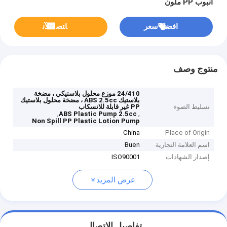
أنبوب PP ملون
افضل سعر
ﺎﺘﺼﻟ ﺍﻶﻧ
منتوج وصف
24/410 موزع محلول بلاستيكي ، مضخة
بلاستيك ABS 2.5cc ، مضخة محلول بلاستيك
تسليط الضوء
PP غير قابلة للانسكاب
,
,
ABS Plastic Pump 2.5cc
Non Spill PP Plastic Lotion Pump
China
Place of Origin
اسم العلامة التجارية
Buen
إصدار الشهادات
ISO90001
عرض المزيد
تفاصيل الاتصال