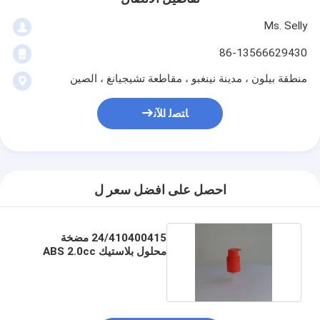
Ms. Selly
86-13566629430
منطقة بيلون ، مدينة نينغبو ، مقاطعة تشيجيانغ ، الصين
ﺎﺘﺼﻟ ﺍﻶﻧ
احصل على افضل سعر ل
24/410400415 مضخة
محلول بلاستيك ABS 2.0cc
معدل التفريغ