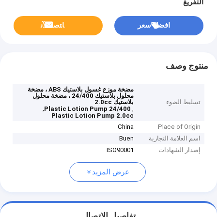
التفريغ
افضل سعر
ﺎﺘﺼﻟ ﺍﻶﻧ
منتوج وصف
مضخة موزع غسول بلاستيك ABS ، مضخة
محلول بلاستيك 24/400 ، مضخة محلول
تسليط الضوء
بلاستيك 2.0cc
,
,
24/400 Plastic Lotion Pump
Plastic Lotion Pump 2.0cc
China
Place of Origin
اسم العلامة التجارية
Buen
إصدار الشهادات
ISO90001
عرض المزيد
تفاصيل الاتصال