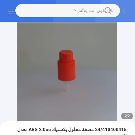
2
/
2
24/410400415 مضخة محلول بلاستيك ABS 2.0cc معدل