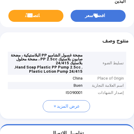
اليدين
افضل سعر
ﺎﺘﺼﻟ ﺍﻶﻧ
منتوج وصف
مضخة غسول الشامبو PP البلاستيكية ، مضخة
صابون بلاستيك PP 2.5cc ، مضخة محلول
تسليط الضوء
بلاستيك 24/415
,
,
Hand Soap Plastic PP Pump 2.5cc
24/415 Plastic Lotion Pump
China
Place of Origin
اسم العلامة التجارية
Buen
إصدار الشهادات
ISO90001
عرض المزيد
تفاصيل الاتصال