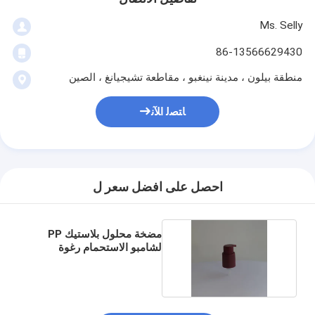
Ms. Selly
86-13566629430
منطقة بيلون ، مدينة نينغبو ، مقاطعة تشيجيانغ ، الصين
ﺎﺘﺼﻟ ﺍﻶﻧ
احصل على افضل سعر ل
مضخة محلول بلاستيك PP
لشامبو الاستحمام رغوة
صابون اليدين