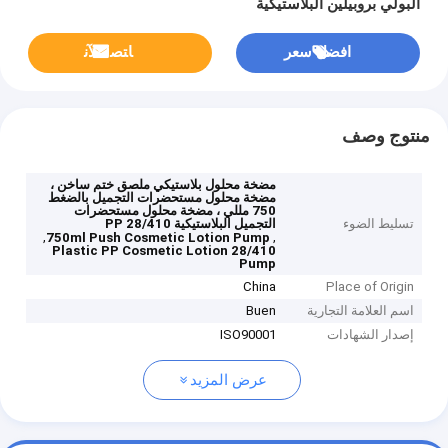
البولي بروبيلين البلاستيكية
افضل سعر
ﺎﺘﺼﻟ ﺍﻶﻧ
منتوج وصف
مضخة محلول بلاستيكي ملصق ختم ساخن ،
مضخة محلول مستحضرات التجميل بالضغط
750 مللي ، مضخة محلول مستحضرات
تسليط الضوء
التجميل البلاستيكية PP 28/410
,
,
750ml Push Cosmetic Lotion Pump
28/410 Plastic PP Cosmetic Lotion
Pump
China
Place of Origin
اسم العلامة التجارية
Buen
إصدار الشهادات
ISO90001
عرض المزيد