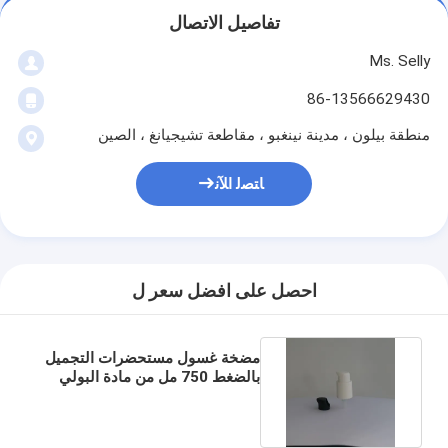
تفاصيل الاتصال
Ms. Selly
86-13566629430
منطقة بيلون ، مدينة نينغبو ، مقاطعة تشيجيانغ ، الصين
ﺎﺘﺼﻟ ﺍﻶﻧ
احصل على افضل سعر ل
مضخة غسول مستحضرات التجميل
بالضغط 750 مل من مادة البولي
بروبيلين البلاستيكية