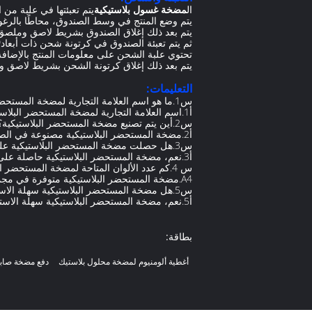
ال
مضخة غسول بلاستيكية
يتم تعبئتها في علبة من ا
يتم وضع المنتج في وسط الصندوق، محاطًا بالرغوة
يتم بعد ذلك إغلاق الصندوق بشريط لاصق وملصق 
ثم يتم تعبئة الصندوق في كرتونة شحن ذات أبعاد
0
تحتوي علبة الشحن على معلومات المنتج بالإضافة
يتم بعد ذلك إغلاق كرتونة الشحن بشريط لاصق وش
التعليمات:
س1.ما هو اسم العلامة التجارية لمضخة المستحضر البلاستيكية؟
أ1.اسم العلامة التجارية لمضخة المستحضر البلاستيكي هو Buen.
س2.أين يتم تصنيع مضخة المستحضر البلاستيكية؟
أ2.مضخة المستحضر البلاستيكية مصنوعة في الصين.
س3.هل حصلت مضخة المستحضر البلاستيكية على شهادة؟
أ3.نعم، مضخة المستحضر البلاستيكية حاصلة على شهادة ISO90001.
س 4.كم عدد الألوان المتاحة لمضخة المستحضر البلاستيكي؟
A4.مضخة المستحضر البلاستيكية متوفرة في مجموعة متنوعة من الألوان.
س5.هل مضخة المستحضر البلاستيكية سهلة الاستخدام؟
أ5.نعم، مضخة المستحضر البلاستيكية سهلة الاستخدام ويمكن أن تساعدك على توفير الوقت والجهد.
بطاقة:
أغطية ألومنيوم لمضخة محلول بلاستيك
دفع مضخة صاب