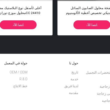
حلول بلاستيكية قابلة لإعادة
غسول اليد كريم غسول موزع
ير مخصصة غير مسدودة برأس
البلاستيك المعاد تدويرها الصاب
برغي
السائل
ﺎﺘﺼﻟ ﺍﻶﻧ
ﺎﺘﺼﻟ ﺍﻶﻧ
حول نا
جولة في المعمل
تاريخ
OEM / ODM
حضرات التجميل
خدمة
R & D
لدينا فريق
خط الانتاج
زجاجية
مقدمة
لى زجاجة
اجية