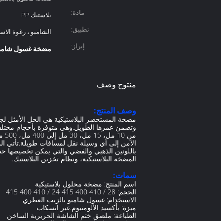
مادة:
بلاستيك PP
تطبيق:
الشامبو ، رغوة الاست
إبراز:
مضخة غسول شامبو ب
منتوج وصف
وصف المنتج:
مضخة المستحضر البلاستيكية هي الحل الأمثل لجمي
باللونين الذهبي والفضي والتي يمكن تخصيصها حسب 
المضخة البلاستيكية، ونظام تخزين البلاستيك.
سمات:
اسم المنتج: مضخة محلول بلاستيكية
الحجم: 28 / 410 400 415 24 / 410 400 415
الاستخدام: غسول شامبو بالزيت العطري
ميزة: بأكسيد الألومنيوم.غير انسكاب
الطباعة: ملصق ختم الشاشة الحريرية الساخن