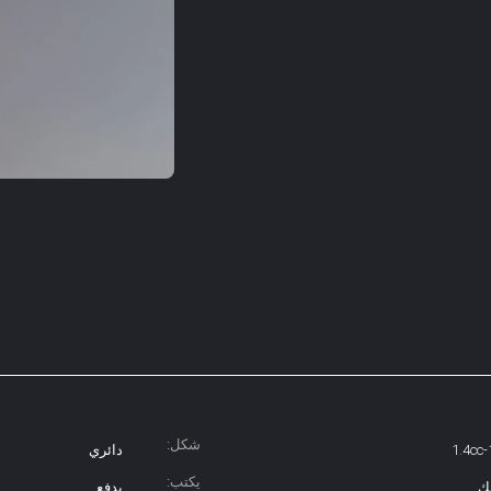
شكل:
1.4cc-
دائري
يكتب:
ك
يدفع