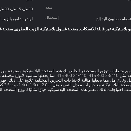
سعة:
10 مل، 15 مل، 30 مل، 400 مل، 500 مل، 750 مل
إستعمال:
حمام ، صابون اليد إلخ
لوشن شامبو بالزيت 
لاستيكية غير قابلة للانسكاب
مضخة غسول بلاستيكية للزيت العطري
مضخة غسول
,
,
ع متطلبات توزيع المستحضر الخاص بك.هذه المضخة البلاستيكية مصنوعة من مادة 
وتضمن عمرها الطويل.وهي متوفرة بأحجام مختلفة مثل 28/410 400 415، 10
من 10 مل، 15 مل، 30 مل إلى 400 مل، 500 مل و750 مل مما يجعلها مثالية لاحتياجات التخزين المختلفة
الآمن إلى
احتياجاتك.لذلك، تعتبر هذه المضخة البلاستيكية خيارًا مثاليًا لموزع المضخة ال