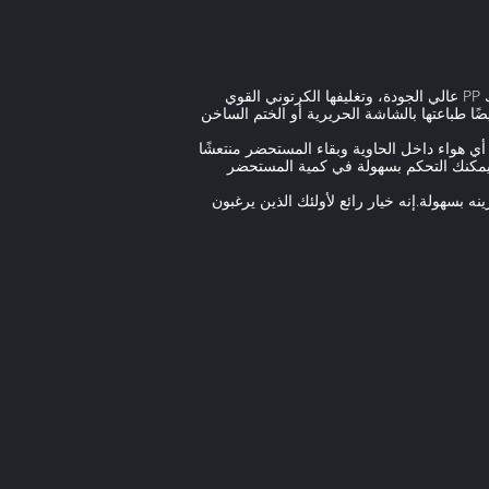
هو نظام توزيع لوشن شامبو بالزيوت الأساسية معتمد من قبل ISO90001.إنها مصنوعة من بلاستيك PP عالي الجودة، وتغليفها الكرتوني القوي
 طباعتها بالشاشة الحريرية أو الختم الساخن
هواء داخل الحاوية وبقاء المستحضر منتعشًا
 يمكنك التحكم بسهولة في كمية المستحضر
له وتخزينه بسهولة.إنه خيار رائع لأولئك الذين يرغبون