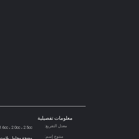
معلومات تفصيلية
معدل التفريغ:
1.6cc ، 2.0cc ، 2.5cc
منتوج إسم:
مضخة محلول بلاستي