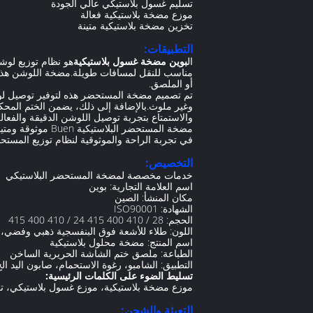
تسليم غسول بلاستيكي عالي الجودة
موزع مضخة بلاستيكية فعالة
تخزين مضخة بلاستيكية متينة
التطبيقات:
ال
بوين مضخة غسول بلاستيكية
مناسب للنقل لمسافات طويلة.مضخة اللوشن هذه من
أو الملصق.
تم تصميم مضخة المستحضر هذه لتوفير توصيل لوش
وغير ملوث.بالإضافة إلى ذلك، يضمن الختم المح
والاستمتاع بتجربة توصيل اللوشن الدقيقة والفعالة
مضخة المستحضر ا
في تجربة الراحة والموثوقية لنظام توزيع المستح
التخصيص:
خدمات مخصصة لمضخة المستحضر البلاستيكي
اسم العلامة التجارية: بوين
مكان المنشأ: الصين
الشهادة: ISO90001
الحجم: 28 / 410 400 415 24 / 410 400 415
اللون: طلاء للأشعة فوق البنفسجية ذهبي وفضي
اسم المنتج: مضخة محلول بلاستيكية
الطباعة: ملصق ختم الشاشة الحريرية الساخن
التطبيق: الشامبو، رغوة الاستحمام، صابون اليد الخ
تسليط الضوء على الكلمات الرئيسية:
موزع مضخة بلاستيكية، موزع غسول بلاستيكي، ت
التعبئة والشحن: