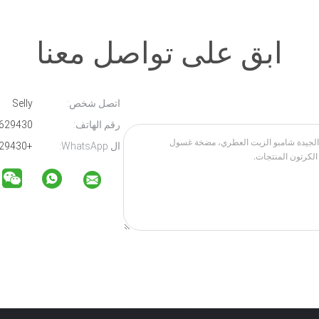
ابق على تواصل معنا
اتصل شخص:
Selly
رقم الهاتف:
86-13566629430
ال WhatsApp:
+8613566629430