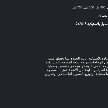
العطري
 بلاستيكية 24/415
بلاستيكية عالية الجودة مما يجعلها متينة
24/4 400 415 مما يجعلها مناسبة لأنواع مختلفة من الزجاجات.تتراوح سعة المضخة البلاستيكية
.علاوة على ذلك، فهي معبأة في عبوة كرتونية قوية تضمن وصولها
 أي وسيلة نقل لمسافات طويلة.تأتي المضخة البلاستيكية مع خيارات معدل التفريغ مثل 1.4cc-1.6cc، 2.0cc، و2.5cc.كما أنه يتميز بطبقة من الأشعة فوق البنفسجية
بلاستيكية، وتوزيع الغسول البلاستيكي، وتخزين