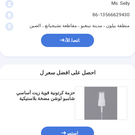
Ms. Selly
86-13566629430
منطقة بيلون ، مدينة نينغبو ، مقاطعة تشيجيانغ ، الصين
ﺎﺘﺼﻟ ﺍﻶﻧ
احصل على افضل سعر ل
حزمة كرتونية قوية زيت أساسي
شامبو لوشن مضخة بلاستيكية
لتوصيل الحمام
استمر