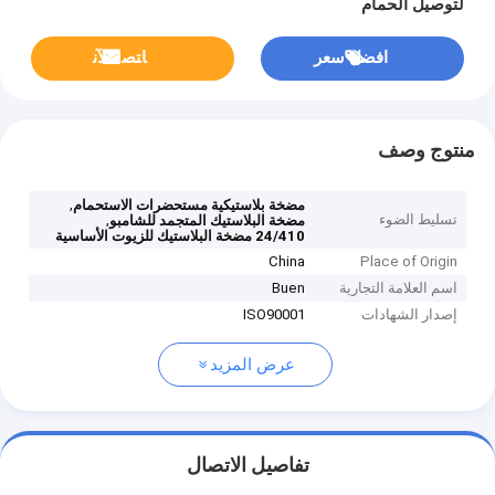
لتوصيل الحمام
افضل سعر
ﺎﺘﺼﻟ ﺍﻶﻧ
منتوج وصف
,
مضخة بلاستيكية مستحضرات الاستحمام
تسليط الضوء
,
مضخة البلاستيك المتجمد للشامبو
24/410 مضخة البلاستيك للزيوت الأساسية
China
Place of Origin
اسم العلامة التجارية
Buen
إصدار الشهادات
ISO90001
عرض المزيد
تفاصيل الاتصال