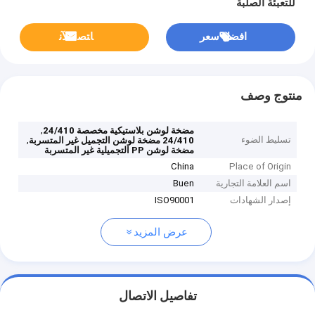
للتعبئة الصلبة
افضل سعر
ﺎﺘﺼﻟ ﺍﻶﻧ
منتوج وصف
,
مضخة لوشن بلاستيكية مخصصة 24/410
تسليط الضوء
,
24/410 مضخة لوشن التجميل غير المتسربة
مضخة لوشن PP التجميلية غير المتسربة
China
Place of Origin
اسم العلامة التجارية
Buen
إصدار الشهادات
ISO90001
عرض المزيد
تفاصيل الاتصال