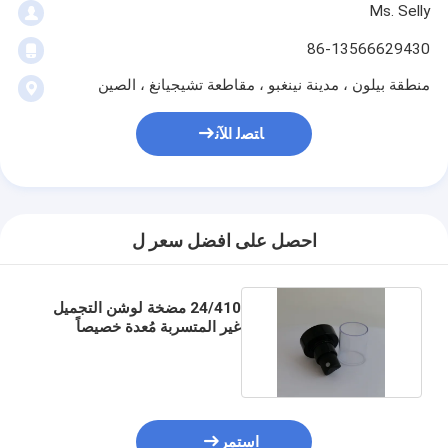
Ms. Selly
86-13566629430
منطقة بيلون ، مدينة نينغبو ، مقاطعة تشيجيانغ ، الصين
ﺎﺘﺼﻟ ﺍﻶﻧ
احصل على افضل سعر ل
24/410 مضخة لوشن التجميل
غير المتسربة مُعدة خصيصاً
للتعبئة الصلبة
استمر