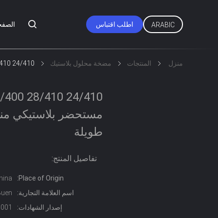
اطلب اقتباس
الصفح
ARABIC
منزل
المنتجات
مضخة محلول بلاستيك
24/410 28/410 28/400 28/415 مضخة مستحضر بلاستيكي مناسبة للنقل لمسافات طويلة
مستحضر بلاستيكي منا
طويلة
تفاصيل المنتج:
hina
Place of Origin:
اسم العلامة التجارية:
Buen
إصدار الشهادات:
0001