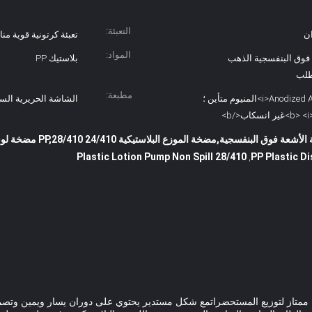
التعبئة:
ان
تعبئة كرتونية قوية م
المواد:
 فوق البنفسجية الذهب
بلاستيك PP
طلب
مطبعة:
<i>Anodized Aluminum ;</i> <b>المنيوم متأين ؛
الشاشة الحريرية الس
فسجية,مضخة الموزع البلاستيكية 24/410 PP,28/410 مضخة لوشن بلاستيكية بدون تسرب
28/410 Plastic Lotion Pump Non Spill
,