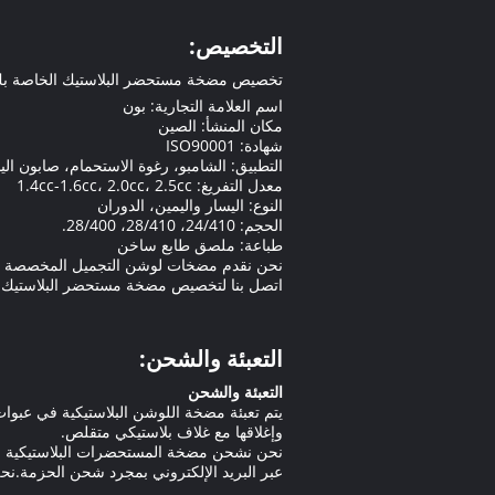
التخصيص:
تخصيص مضخة مستحضر البلاستيك الخاصة ب
اسم العلامة التجارية: بون
مكان المنشأ: الصين
شهادة: ISO90001
التطبيق: الشامبو، رغوة الاستحمام، صابون الي
معدل التفريغ: 1.4cc-1.6cc، 2.0cc، 2.5cc
النوع: اليسار واليمين، الدوران
الحجم: 24/410، 28/410، 28/400.
طباعة: ملصق طابع ساخن
نحن نقدم مضخات لوشن التجميل المخصصة ومض
اتصل بنا لتخصيص مضخة مستحضر البلاستيك ا
التعبئة والشحن:
التعبئة والشحن
يتم تعبئة مضخة اللوشن البلاستيكية في عبوا
وإغلاقها مع غلاف بلاستيكي متقلص.
نحن نشحن مضخة المستحضرات البلاستيكية في 
عبر البريد الإلكتروني بمجرد شحن الحزمة.نح