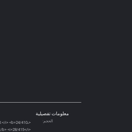
معلومات تفصيلية
الحجم:
00.</i> <b>24/410،
</b> <i>28/415</i>