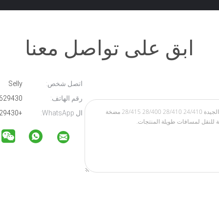
ابق على تواصل معنا
اتصل شخص:
Selly
رقم الهاتف:
86-13566629430
ال WhatsApp:
+8613566629430