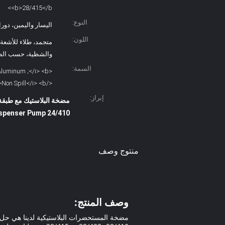
<b>28/415</b>
النوع:
اليسار واليمين، دور
اللون:
متجمد، طلاء للأشعة
والشظية، حسب ال
السمة:
</b> <i>Non Spill</i> <b>غير انسكاب</b>
إبراز:
مضخة البلاستيك مع طبقة الأشعة فوق البن
24/410 PP Plastic Dispenser Pump
منتوج وصف
وصف المنتج: