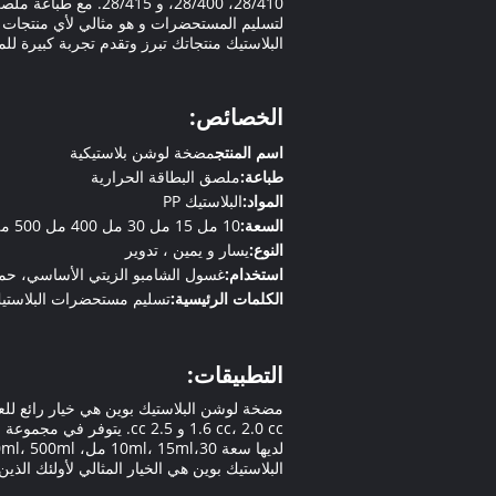
28/410، 28/400، و 
لتسليم المستحضرات و هو مثالي لأي منتجا
البلاستيك منتجاتك تبرز وتقدم تجربة كبيرة لل
الخصائص:
اسم المنتج
مضخة لوشن بلاستيكية
طباعة:
ملصق البطاقة الحرارية
المواد:
البلاستيك PP
السعة:
10 مل 15 مل 30 مل 400 مل 500 مل 750 مل
النوع:
يسار و يمين ، تدوير
استخدام:
غسول الشامبو الزيتي الأساسي، حما
الكلمات الرئيسية:
تسليم مستحضرات البلاستي
التطبيقات:
1.6 cc، 2.0 cc و 2.5 cc
البلاستيك بوين هي الخيار المثالي لأولئك ال