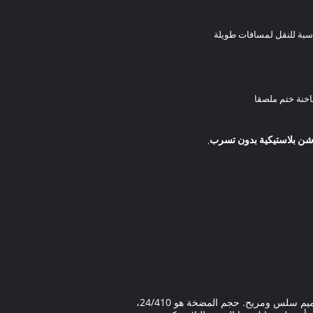
ناسبة للنقل لمسافات طويلة
اخنة ختم ملصقا
,
مضخة المستحضرات البلاستيكية لدينا هي حل ممتاز لتوزيع المستحضراتمع شكل مستدير يحتوي على دوران يسار ويمين وتصميم سلس ومريح. حجم المضخة هو 24/410،