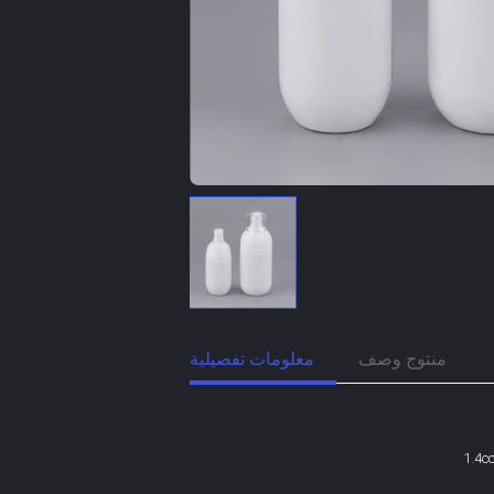
منتوج وصف
معلومات تفصيلية
1.4cc