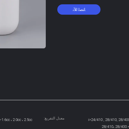
ﺎﺘﺼﻟ ﺍﻶﻧ
معدل التفريغ:
-1.6cc ، 2.0cc ، 2.5cc
<i>24/410 , 28/410, 28/4
28/410، 28/400.