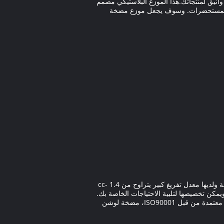
 جميل وأنيق لمنتجاتك.هذا الموزع البلاستيكي مصمم
ع المستحضرات. وسوف يجعل موزع مضخة
مضخة لوشن البلاستيك بوين هي خيار رائع للعملاء الذين يحتاجون إلى تخزين مضخة بلاستيكية موثوقةهذه المضخة غير متسربة ولديها معدل تفريغ كبير يتراوح من 1.4 cc-
لفضة، ويمكن تخصيصها لتلبية الاحتياجات الخاصة بك.
لديها سعة 10ml، 15ml،30 مل، 400ml، 500ml و 750ml ويتم تعبئتها في علبة كارتون قوية مناسبة للنقل لمسافات طويلة. معتمدة من قبل ISO90001، مضخة لوشن