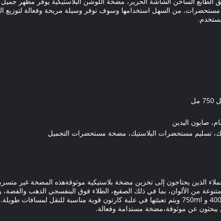
28/415. مع طباعة ملصق الطابع الساخن الشاشة الحرير، مضخة اللوشن البلاستيكية يوفر مظهر
ت مستحضرات. من السهل استخدامها وسوف توفر وسيلة مريحة وفعالة لتوزي
مستخدم.
م، صابون اليدين
ك، تسليم مستحضرات البلاستيك، مضخة مستحضرات التجميل
. يتوفر في مجموعة متنوعة من الألوان، بما في ذلك الصقيع، الطلاء فوق البنفسجي الذهب وا
ذين يبحثون عن موثوقة،مضخة مستدامة وفعالة.