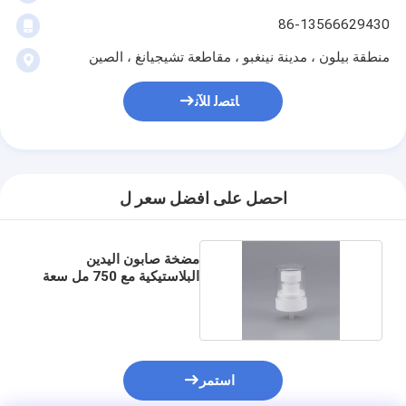
86-13566629430
منطقة بيلون ، مدينة نينغبو ، مقاطعة تشيجيانغ ، الصين
ﺎﺘﺼﻟ ﺍﻶﻧ
احصل على افضل سعر ل
مضخة صابون اليدين
البلاستيكية مع 750 مل سعة
28/410
استمر