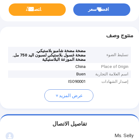
افضل سعر
ﺎﺘﺼﻟ ﺍﻶﻧ
منتوج وصف
,
مضخة مضخة شامبو بلاستيكي
تسليط الضوء
,
مضخة غسول بلاستيكي لسبون اليد 750 مل
مضخة الموزعة البلاستيكية
China
Place of Origin
اسم العلامة التجارية
Buen
إصدار الشهادات
ISO90001
عرض المزيد
تفاصيل الاتصال
Ms. Selly