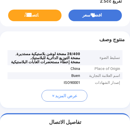
تفريغ 2.5cc
افضل سعر
ﺎﺘﺼﻟ ﺍﻶﻧ
منتوج وصف
,
28/400 مضخة لوشن بلاستيكية مستديرة
تسليط الضوء
,
مضخة التوزيع الدائرية للبلاستيك
مضخة إعطاء مستحضرات الغابات البلاستيكية
China
Place of Origin
اسم العلامة التجارية
Buen
إصدار الشهادات
ISO90001
عرض المزيد
تفاصيل الاتصال