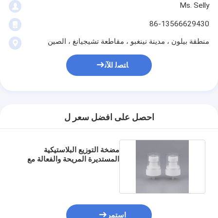
Ms. Selly
86-13566629430
منطقة بيلون ، مدينة نينغبو ، مقاطعة تشيجيانغ ، الصين
ﺎﺘﺼﻟ ﺍﻶﻧ
احصل على افضل سعر ل
مضخة التوزيع البلاستيكية
المستديرة المريحة والفعالة مع
معدل تفريغ 2.5cc
استمر