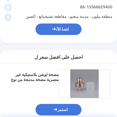
86-13566629430
منطقة بيلون ، مدينة نينغبو ، مقاطعة تشيجيانغ ، الصين
ﺎﺘﺼﻟ ﺍﻶﻧ
احصل على افضل سعر ل
مضخة لوشن بلاستيكية غير
متسربة مضخة مدمجة من نوع
PP
استمر