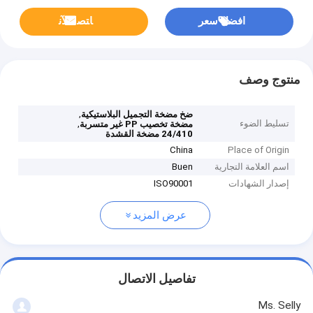
افضل سعر
ﺎﺘﺼﻟ ﺍﻶﻧ
منتوج وصف
,
ضخ مضخة التجميل البلاستيكية
تسليط الضوء
,
مضخة تخصيب PP غير متسربة
24/410 مضخة القشدة
China
Place of Origin
اسم العلامة التجارية
Buen
إصدار الشهادات
ISO90001
عرض المزيد
تفاصيل الاتصال
Ms. Selly