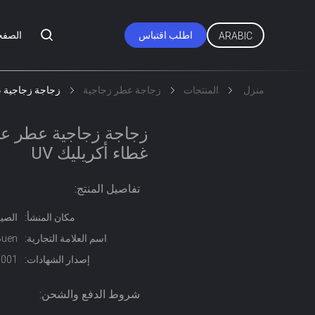
اطلب اقتباس
الصفح
ARABIC
منزل
المنتجات
زجاجة عطر زجاجية
زجاجة زجاجية ع
زجاجة زجاجية عطر ع
غطاء أكريليك UV
تفاصيل المنتج:
مكان المنشأ:
الصي
اسم العلامة التجارية:
Buen
إصدار الشهادات:
0001
شروط الدفع والشحن: