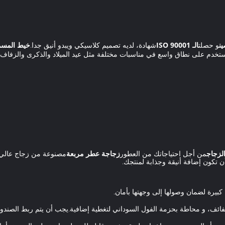
ين
و حصلت
الـ ISO 90001
شهادة، لديه تصميم كلاسيكي ويبدو أنيق جدا.
خيط المسم
تخدم على نطاق واسع في مناسبات مختلفة مثل عيد الميلاد والذكرى والزفاف 
لزجاج
من أجل احتياجاتك من العطور
زجاجة عطر مربعة
مصنوعة من زجاج عالي ا
 تكون إضافة أنيقة وجذابة لمنتجك.
كبيرة لضمان وصولها إلى وجهتها بأمان.
، و محاطة بحزمة الفول السوداني لتغطية إضافية.يجب أن يتم ربط الصندوق بشك