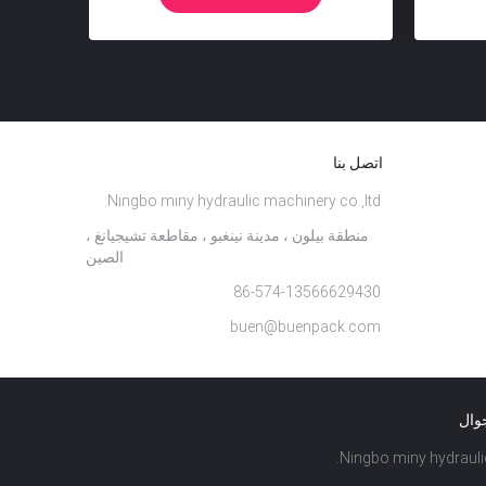
اتصل بنا
Ningbo miny hydraulic machinery co.,ltd.
منطقة بيلون ، مدينة نينغبو ، مقاطعة تشيجيانغ ،
الصين
86-574-13566629430
buen@buenpack.com
جوال