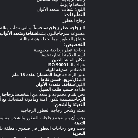
استخدام: يوميًا
اللون: شفاف، متعدد الألوان
التطبيقات:
زجاج العطور
الـ
زجاجة عطر زجاجية
من
حسناً
، والتي نشأت من
الص
مصنوعة من
زجاج
اللون يشمل
شفافة
و
متعدد الألوان
يس
عشاق العطور، مما يجعله هدية مثالية.
التخصيص:
زجاجة عطر زجاجية مخصصة
اسم العلامة التجارية
حسناً
مكان المنشأ:
الصين
شهادة:
الـ ISO 90001
الخصائص:
صديقة للبيئة
عنق الزجاجة:
خيط المسمار؛ عقدة 15 ملم
الشكل:
مربع، خمس نقاط
اللون:
شفافة، متعددة الألوان
طباعة:
حسب طلب العميل
نحن نقدم مجموعة واسعة من المخصصات
زجاجة ا
الزجاج
مصممة لتكون آمنة ومأمونة لمنتجاتك مع أن
التعبئة والشحن:
تعبئة وشحن زجاجة العطور الزجاجية
يجب أن يتم تعبئة زجاجات العطور والشحن بعناية 
التعبئة
يجب وضع زجاجات العطور في صندوق، مغلفة بلفائف
البحرية