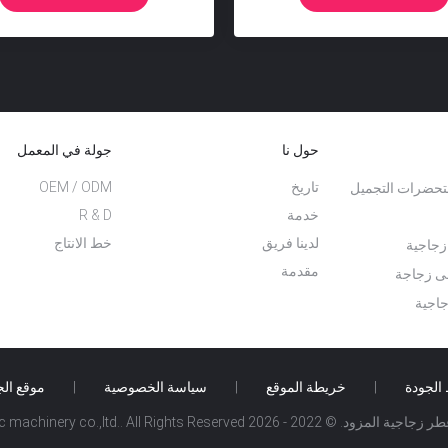
حول نا
جولة في المعمل
تاريخ
OEM / ODM
حضرات التجميل
خدمة
R & D
لدينا فريق
خط الانتاج
زجاجية
مقدمة
لى زجاجة
اجية
الجودة
|
خريطة الموقع
|
سياسة الخصوصية
|
موقع ال
Ningbo miny hydraulic machinery co.,ltd.. All Rights R.