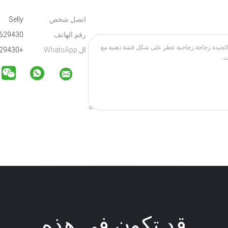
اتصل شخص:
Selly
رقم الهاتف:
86-13566629430
ال WhatsApp:
+8613566629430
قد تكون في هذه