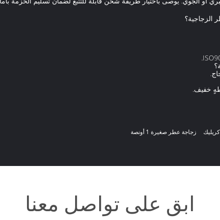
و الجوي. يوصى باختيار طريقة شحن قابلة للتتبع لضمان تسليم الحزمة بأما
طر الزجاجية؟
؟
اج.
طهٍ خفيف.
كريليك
زجاجة عطر صغيرة 1 أونصة
ابق على تواصل معنا