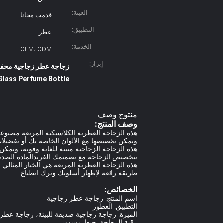
العينة:
قدمت مجانا
التطبيق:
عطر
الخدمة:
OEM، ODM
إبراز:
زجاجة عطر زجاجية محفورة بالأشعة فو
Glass Perfume Bottle
منتوج وصف
وصف المنتج:
هذه الزجاجة العطرية الكلاسيكية المربعة مصنوعة 
ويمكن تخصيصها مع الألوان الخاصة بك أو تفضيلات 
هذه الزجاجة الزجاجية متينة للغاية وقوية، ويمكن
بتخصيص الزجاجة مع تصميمك الفريدالمادة الصديقة لل
هذه الزجاجة العطرية المربعة هي الخيار المثالي 
طريقة رائعة لإظهار أسلوبك وترك انطباع
الخصائص:
اسم المنتج: زجاجة عطر زجاجية
التطبيق: العطور
الميزة: زجاجة زجاجية صديقة للبيئة، زجاجة عطر
رقبة الزجاجة: خيط مسدس