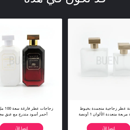
ذاذ العطر الزجاجية الدائرية
زجاجة عطر زجاجية بيضاء بخمس ن
جات العطر الفارغة 50 مل
100 مل مع غطاء مرجح للأشعة ف
البنفسجية
ﺎﺘﺼﻟ ﺍﻶﻧ
ﺎﺘﺼﻟ ﺍﻶﻧ