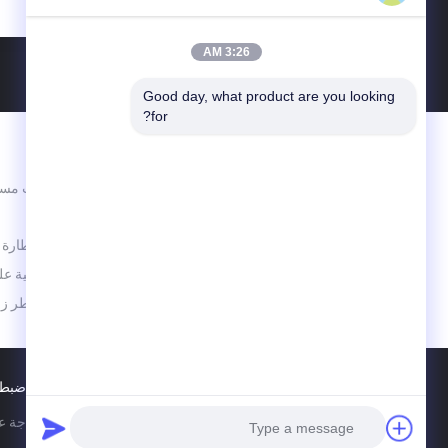
3:26 AM
Good day, what product are you looking 
for?
الاقسام
برطمانات مست
كن جيدا وكن أفضل
الزجاجية
زجاجة قطارة 
لفة زجاجية ع
زجاجة عطر زج
ضبط 
الصين جيّد جودة زجاجة عطر زجاجية المزود. © 2022 - 2026 eserved