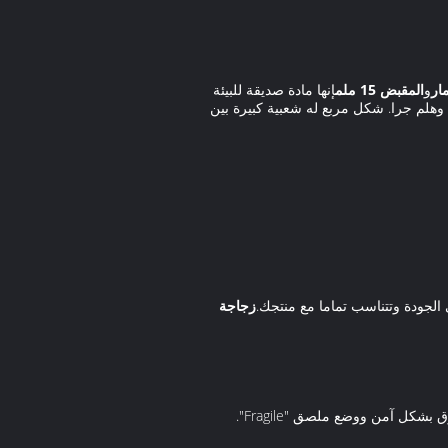
ار
و
المقبض 15 ملم
إنها مادة صديقة للبيئة
وهلم جرا. شكل مربع له شعبية كبيرة بين
لجودة وتتناسب تماما مع منتجك.
زجاجة
ل آمن ووضع ملصق "Fragile".