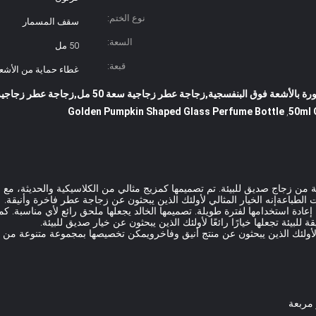
نوع الختم:
سقف المسمار
السعة:
50 مل
قبعة:
غطاء حماية من الأشع
ق البنفسجية,زجاجة عطر زجاجية سعة 50 مل,زجاجة عطر زجاجية على شكل قشة ذهبية
Golden Pumpkin Shaped Glass Perfume Bottle
50ml 
,
من زجاج صديق للبيئة. تم تصميمها كمزيج مثالي من الكلاسيكية والحديثة، مع شك
الطباعةإنه الخيار المثالي لأولئك الذين يبحثون عن زجاجة عطر فاخرة وأنيقة.
 إعادة استخدامها لفترة طويلة. تصميمها الخالد يجعلها ملحق رائع لأي مناسبة. 
بيئة تجعلها خيارًا رائعًا لأولئك الذين يبحثون عن خيار صديق للبيئة.
لأولئك الذين يبحثون عن منتج أنيق وفاخرويمكن تخصيصها بمجموعة متنوعة من الأ
 مربعة