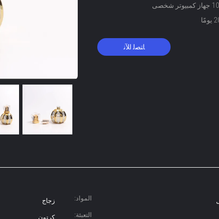
وتر شخصى
مًا
ﺎﺘﺼﻟ ﺍﻶﻧ
المواد:
زجاج
التعبئة:
كرتون