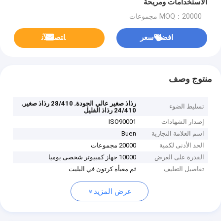
الاستخدامات ومريحة
MOQ：20000 مجموعات
افضل سعر
ﺎﺘﺼﻟ ﺍﻶﻧ
منتوج وصف
,
,
رذاذ صغير عالي الجودة
28/410 رذاذ صغير
تسليط الضوء
24/410 رذاذ القليل
إصدار الشهادات
ISO90001
اسم العلامة التجارية
Buen
الحد الأدنى لكمية
20000 مجموعات
القدرة على العرض
10000 جهاز كمبيوتر شخصى يوميا
تفاصيل التغليف
ثم معبأة كرتون في البليت
عرض المزيد