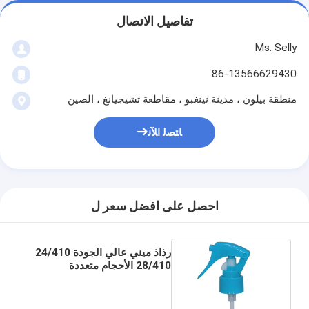
تفاصيل الاتصال
Ms. Selly
86-13566629430
منطقة بيلون ، مدينة نينغبو ، مقاطعة تشيجيانغ ، الصين
ﺎﺘﺼﻟ ﺍﻶﻧ
احصل على افضل سعر ل
رذاذ ميني عالي الجودة 24/410
28/410 الأحجام متعددة
الاستخدامات ومريحة