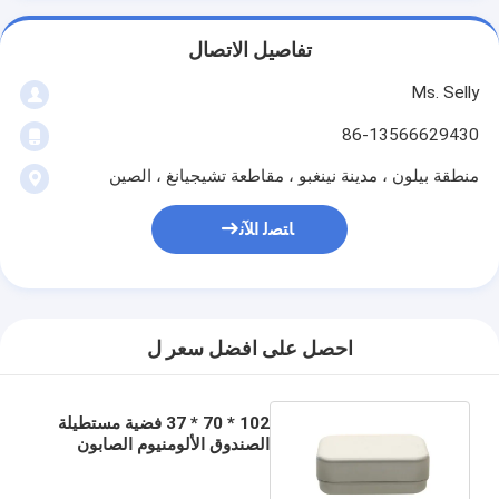
تفاصيل الاتصال
Ms. Selly
86-13566629430
منطقة بيلون ، مدينة نينغبو ، مقاطعة تشيجيانغ ، الصين
ﺎﺘﺼﻟ ﺍﻶﻧ
احصل على افضل سعر ل
102 * 70 * 37 فضية مستطيلة
الصندوق الألومنيوم الصابون
الصندوق التعبئة المعدنية