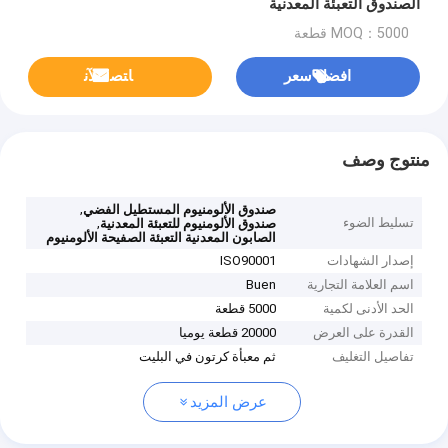
الصندوق التعبئة المعدنية
MOQ：5000 قطعة
افضل سعر
ﺎﺘﺼﻟ ﺍﻶﻧ
منتوج وصف
,
صندوق الألومنيوم المستطيل الفضي
تسليط الضوء
,
صندوق الألومنيوم للتعبئة المعدنية
الصابون المعدنية التعبئة الصفيحة الألومنيوم
إصدار الشهادات
ISO90001
اسم العلامة التجارية
Buen
الحد الأدنى لكمية
5000 قطعة
القدرة على العرض
20000 قطعة يوميا
تفاصيل التغليف
ثم معبأة كرتون في البليت
عرض المزيد