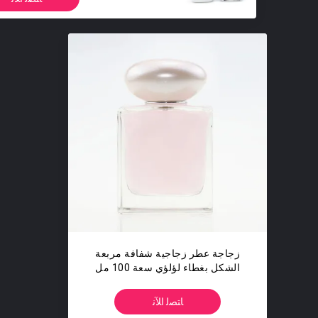
زجاجة عطر زجاجية شفافة مربعة
الشكل بغطاء لؤلؤي سعة 100 مل
ﺎﺘﺼﻟ ﺍﻶﻧ