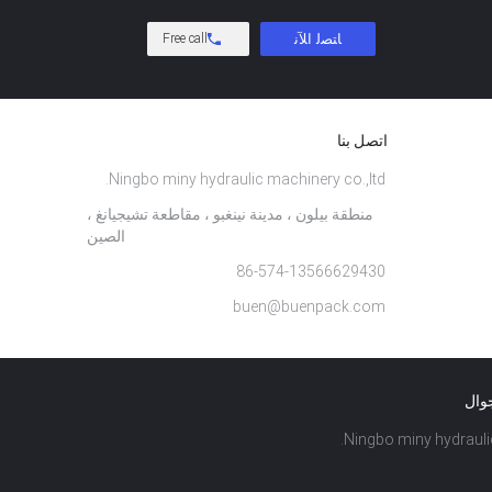
Free call
اتصل بنا
Ningbo miny hydraulic machinery co.,ltd.
منطقة بيلون ، مدينة نينغبو ، مقاطعة تشيجيانغ ،
الصين
86-574-13566629430
buen@buenpack.com
جوال