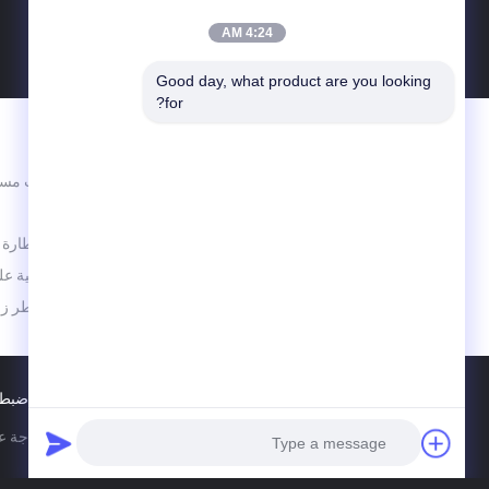
4:24 AM
Good day, what product are you looking 
for?
الاقسام
برطمانات مست
كن جيدا وكن أفضل
الزجاجية
زجاجة قطارة 
لفة زجاجية ع
زجاجة عطر زج
ضبط 
الصين جيّد جودة زجاجة عطر زجاجية المزود. © 2022 - 2026 eserved