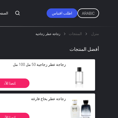
اطلب اقتباس
الصفح
ARABIC
منزل
المنتجات
زجاجة عطر زجاجية
أفضل المنتجات
زجاجة عطر زجاجية 50 مل 100 مل
ﺎﺘﺼﻟ ﺍﻶﻧ
زجاجة عطر بخاخ فارغة
ﺎﺘﺼﻟ ﺍﻶﻧ