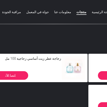
ة الرئيسية
منتجات
معلومات عنا
جولة في المعمل
مراقبة الجودة
زجاجة عطر زيت أساسي زجاجية 100 مل
ﺎﺘﺼﻟ ﺍﻶﻧ