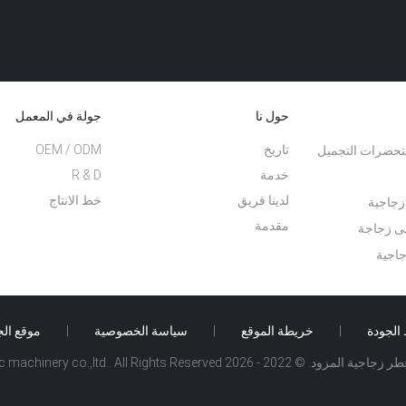
حول نا
جولة في المعمل
تاريخ
OEM / ODM
حضرات التجميل
خدمة
R & D
لدينا فريق
خط الانتاج
زجاجية
مقدمة
لى زجاجة
اجية
الجودة
|
خريطة الموقع
|
سياسة الخصوصية
|
موقع ال
Ningbo miny hydraulic machinery co.,ltd.. All Rights R.