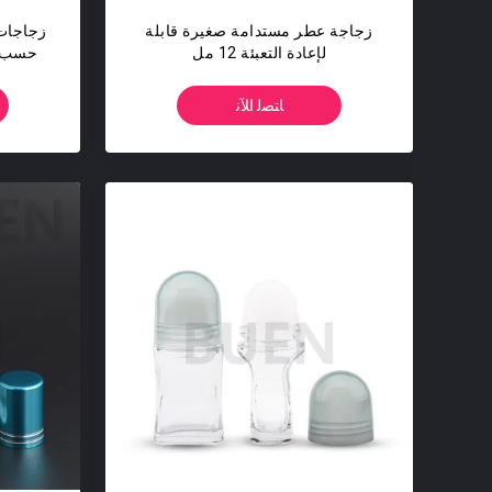
زجاجة عطر مستدامة صغيرة قابلة
زجاجات 
لإعادة التعبئة 12 مل
ﺎﺘﺼﻟ ﺍﻶﻧ