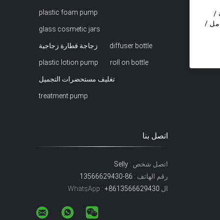
plastic foam pump
/
مانية مخصصة مع برغي 10 مل /
glass cosmetic jars
diffuser bottle
زجاجة قطارة زجاجية
plastic lotion pump
roll on bottle
تغليف مستحضرات التجميل
treatment pump
اتصل بنا
اتصل شخص :
Selly
رقم الهاتف :
86-13566629430
ال WhatsApp :
+8613566629430