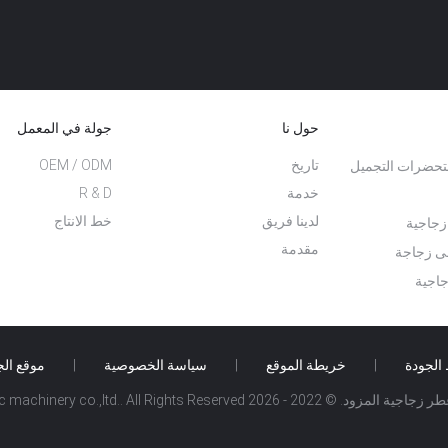
حول نا
جولة في المعمل
تاريخ
OEM / ODM
حضرات التجميل
خدمة
R & D
لدينا فريق
خط الانتاج
زجاجية
مقدمة
لى زجاجة
اجية
الجودة
|
خريطة الموقع
|
سياسة الخصوصية
|
موقع ال
Ningbo miny hydraulic machinery co.,ltd.. All Rights R.