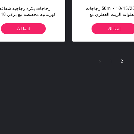
10/15/20/30 / 50ml زجاجات
زجاجات بكرة زجاجية شفافة 
وانة الزيت العطري مع
كهر
المكونات الداخلية PP / PE /
15 مل / 20 مل / 30 مل / 50 مل
السيليكون
ﺎﺘﺼﻟ ﺍﻶﻧ
ﺎﺘﺼﻟ ﺍﻶﻧ
<
1
2