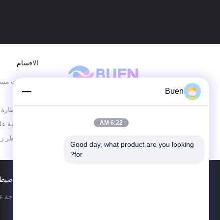
الاقسام
برطمانات مست
Buen
كن جيدا وكن أفضل
الزجاجية
زجاجة قطارة 
6:22 AM
لفة زجاجية ع
زجاجة عطر زج
Good day, what product are you looking 
for?
ضبط 
الصين جيّد جودة زجاجة عطر زجاجية المزود. © 2022 - 2026 eserved