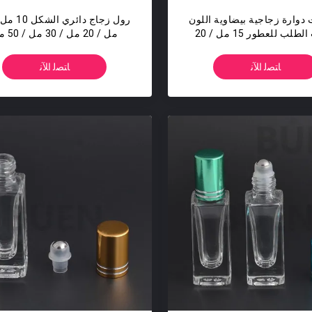
دوارة زجاجية بيضاوية اللون
حسب الطلب للعطور 15 مل / 20
مل / 20 مل / 30 مل / 50 مل
مل / 50 مل
ﺎﺘﺼﻟ ﺍﻶﻧ
ﺎﺘﺼﻟ ﺍﻶﻧ