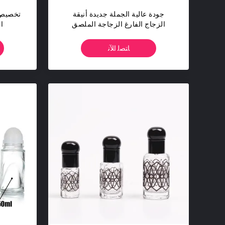
جودة عالية الجملة جديدة أنيقة
الزجاج الفارغ الزجاجة الملصق
ا
للوحة العطور 12ml
ﺎﺘﺼﻟ ﺍﻶﻧ