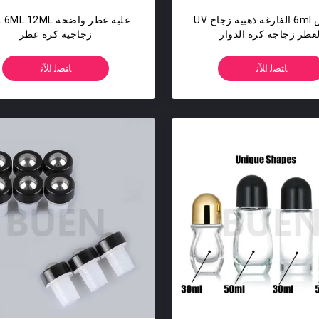
تخصيص 6ml الفارغة ذهبية زجاج UV
لعطر زجاجة كرة الدوار
زجاجية كرة عطر
ﺎﺘﺼﻟ ﺍﻶﻧ
ﺎﺘﺼﻟ ﺍﻶﻧ