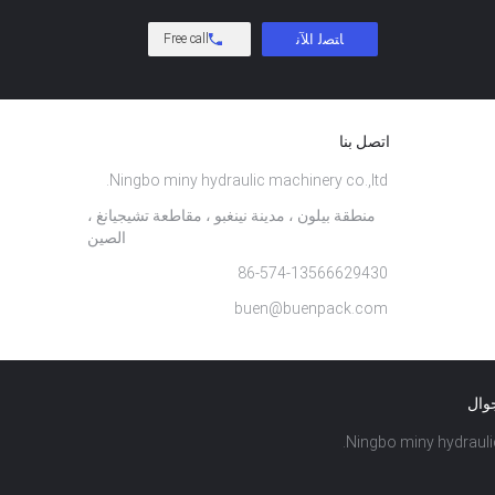
Free call
اتصل بنا
Ningbo miny hydraulic machinery co.,ltd.
منطقة بيلون ، مدينة نينغبو ، مقاطعة تشيجيانغ ،
الصين
86-574-13566629430
buen@buenpack.com
جوال