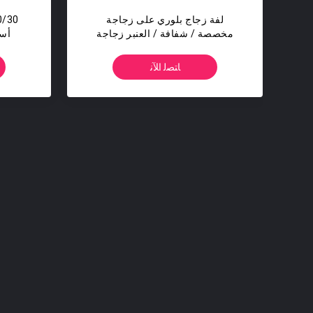
لفة زجاج بلوري على زجاجة
مخصصة / شفافة / العنبر زجاجة
أسط
الأسطوانة الزيت العطري
ﺎﺘﺼﻟ ﺍﻶﻧ