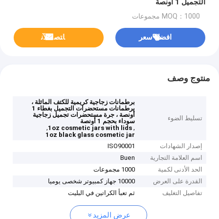
التجميل 1 أونصة
MOQ：1000 مجموعات
افضل سعر
ﺎﺘﺼﻟ ﺍﻶﻧ
منتوج وصف
برطمانات زجاجية كريمية للكتف المائلة ،
برطمانات مستحضرات التجميل بغطاء 1
أونصة ، جرة مستحضرات تجميل زجاجية
تسليط الضوء
سوداء بحجم 1 أونصة
,
,
1oz cosmetic jars with lids
1oz black glass cosmetic jar
إصدار الشهادات
ISO90001
اسم العلامة التجارية
Buen
الحد الأدنى لكمية
1000 مجموعات
القدرة على العرض
10000 جهاز كمبيوتر شخصى يوميا
تفاصيل التغليف
ثم تعبأ الكراتين في البليت
عرض المزيد