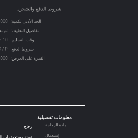
شروط الدفع والشحن:
الحد الأدنى لكمية:
1000 مجموع
تفاصيل التغليف:
ثم تع
وقت التسليم:
5-10 أيام
شروط الدفع:
 / C ، D / P
القدرة على العرض:
10000 جهاز كمبيوتر 
معلومات تفصيلية
مادة الزجاجة:
زجاج
إستعمال:
تعبئة مستحضرات الت