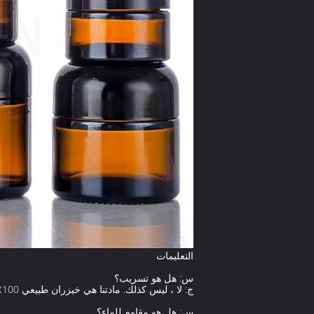
التعليمات
س: هل هو تسريب؟
ج: لا ، ليس كذلك. مادتنا هي خيزران طبيعي 100٪ عالي الجودة ويتم فحص كل غطاء بعناية من قبل أشخاص محترفين قبل التعبئة.
س: هل هو مقاوم للماء؟