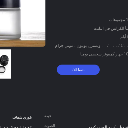
ات
بأ الكراتين في البليت
T / T ، L ، ويسترن يونيون ، موني جرام
شخصى يوميا
ﺎﺘﺼﻟ ﺍﻶﻧ
قبعة:
بلوري شفاف
الصوت:
جميل ، كريم للوجه ، كريم