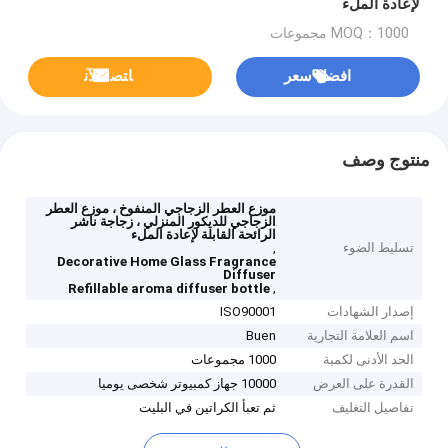
لإعادة الملء
MOQ：1000 مجموعات
افضل سعر
ﺎﺘﺼﻟ ﺍﻶﻧ
منتوج وصف
موزع العطر الزجاجي المنفوخ ، موزع العطر
الزجاجي للديكور المنزلي ، زجاجة ناشر
الرائحة القابلة لإعادة الملء
تسليط الضوء
,
Decorative Home Glass Fragrance
Diffuser
,
Refillable aroma diffuser bottle
إصدار الشهادات
ISO90001
اسم العلامة التجارية
Buen
الحد الأدنى لكمية
1000 مجموعات
القدرة على العرض
10000 جهاز كمبيوتر شخصى يوميا
تفاصيل التغليف
ثم تعبأ الكراتين في البليت