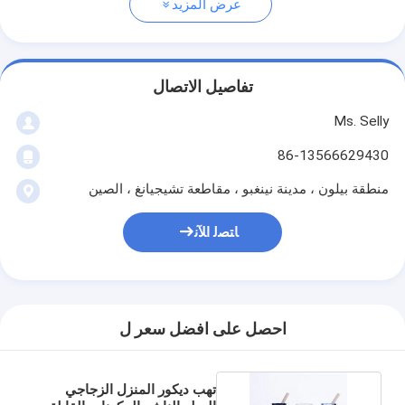
عرض المزيد
تفاصيل الاتصال
Ms. Selly
86-13566629430
منطقة بيلون ، مدينة نينغبو ، مقاطعة تشيجيانغ ، الصين
ﺎﺘﺼﻟ ﺍﻶﻧ
احصل على افضل سعر ل
تهب ديكور المنزل الزجاجي