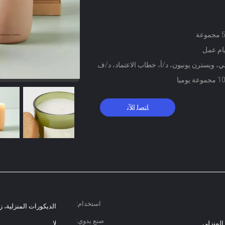
عة
، ويسترن يونيون، د/أ، خطاب الاعتماد، د/ف
 يوميا
ﺎﺘﺼﻟ ﺍﻶﻧ
استخدام:
الديكورات المنزلية، ز
صنع يدوي:
 المنزلي
لا..