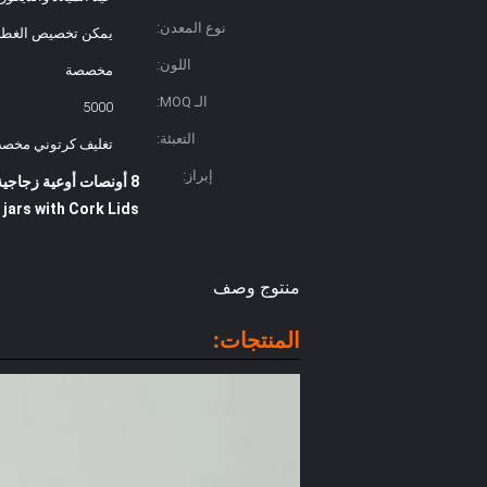
نوع المعدن:
يمكن تخصيص الغطاء 
اللون:
مخصصة
الـ MOQ:
5000
التعبئة:
تغليف كرتوني مخ
إبراز:
8 أونصات أوعية زجاجية فاخرة,أوعية شمعة فاخرة مع أغطية بالجملة,أوعية شموع فاخرة مع أغطية سدادة
 jars with Cork Lids
منتوج وصف
المنتجات: