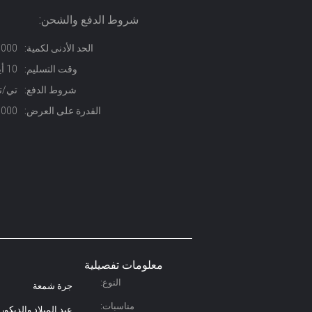
شروط الدفع والشحن:
الحد الأدنى لكمية:
5000 مجمو
وقت التسليم:
10 أيام عمل
شروط الدفع:
تي/تي
القدرة على العرض:
10000 مجموعة
معلومات تفصيلية
النوع:
جرة شمعة
مناسبات:
عيد الميلاد والديكور