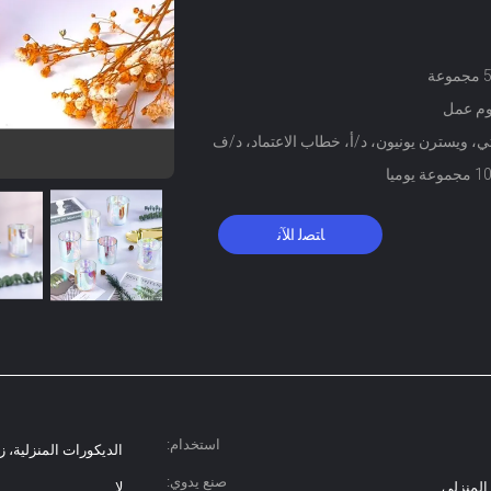
عة
، ويسترن يونيون، د/أ، خطاب الاعتماد، د/ف
 يوميا
ﺎﺘﺼﻟ ﺍﻶﻧ
استخدام:
الديكورات المنزلية، ز
صنع يدوي:
 المنزلي
لا..