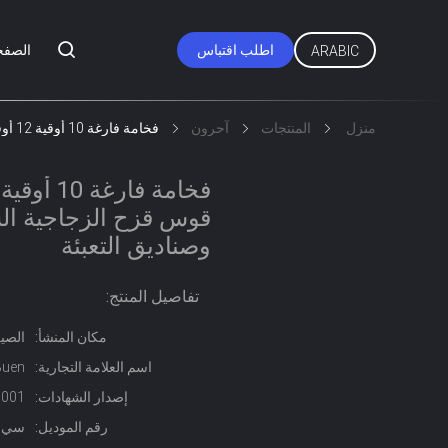
اطلب اقتباس
الصفح
ARABIC
منزل
المنتجات
آحرون
فخامة فارغة 10 أوقية 12 أوقية 14 أوقية صافية قوس قزح الزجاجية الشمعة المشرقة مع غطاء وصناديق التعبئة
قوس قزح الزجاجية ال
وصناديق التعبئة
تفاصيل المنتج:
مكان المنشأ:
الصي
اسم العلامة التجارية:
Buen
إصدار الشهادات:
0001
رقم الموديل:
سي جيه