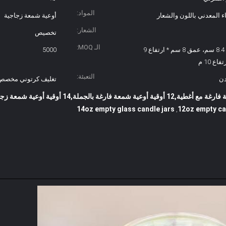
المواد:
المعدني باللون والشعار
أوعية شمعة زجاجية
الشعار:
تخصيص
الـ MOQ:
عمق 7 سم * ارتفاع 8.4 سم، عمق 8 سم * ارتفاع 9
5000
التعبئة:
دن
تغليف كرتوني مخصص
14oz empty glass candle jars
12oz empty ca
,