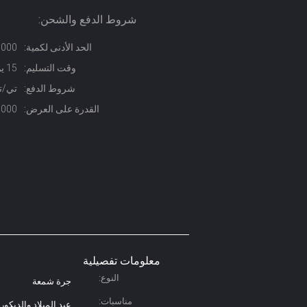
شروط الدفع والشحن:
الحد الأدنى لكمية:
5000 مجمو
وقت التسليم:
15 يوم عمل
شروط الدفع:
تي/تي
القدرة على العرض:
10000 مجموعة
معلومات تفصيلية
النوع:
جرة شمعة
مناسبات:
عيد الميلاد والديكور