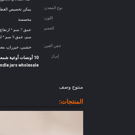
نوع المعدن:
يمكن تخصيص الغطاء 
اللون:
مخصصة
الحجم:
سم، عمق 9 سم * ارتفاع 10 م
جفن العين:
خشبي، خيزران، مع
إبراز:
10 أونصات أوعية شمعة فارغة مع أغطية,12 أوقية أوعية شمعة فارغة بالجملة,14 أوقية أوعية شمعة زجاجية فارغة
ndle jars wholesale
منتوج وصف
المنتجات: