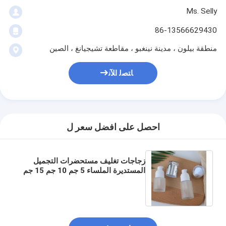
Ms. Selly
86-13566629430
منطقة بيلون ، مدينة نينغبو ، مقاطعة تشيجيانغ ، الصين
ﺎﺘﺼﻟ ﺍﻶﻧ
احصل على افضل سعر ل
زجاجات تغليف مستحضرات التجميل
المستديرة الملساء 5 جم 10 جم 15 جم
30 جم 50 جم 80 جم 100 جم 200 جم
حجم