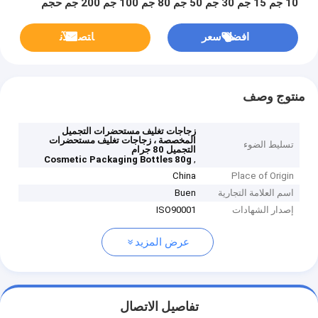
10 جم 15 جم 30 جم 50 جم 80 جم 100 جم 200 جم حجم
افضل سعر
ﺎﺘﺼﻟ ﺍﻶﻧ
منتوج وصف
زجاجات تغليف مستحضرات التجميل
المخصصة ، زجاجات تغليف مستحضرات
تسليط الضوء
التجميل 80 جرام
,
Cosmetic Packaging Bottles 80g
China
Place of Origin
اسم العلامة التجارية
Buen
إصدار الشهادات
ISO90001
عرض المزيد
تفاصيل الاتصال